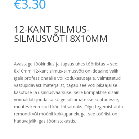
€
3.30
12-KANT SILMUS-
SILMUSVÕTI 8X10MM
Avastage töökindlus ja täpsus ühes tööriistas – see
8x10mm 12-kant silmus-silmusvõti on ideaalne valik
igale professionaalile või kodukasutajale. Valmistatud
vastupidavast materjalist, tagab see võti pikaajalise
kasutuse ja usaldusväärsuse. Selle kompaktne disain
võimaldab jõuda ka kõige kitsamatesse kohtadesse,
muutes keerukad tööd lihtsamaks. Olgu tegemist auto
remondi või mööbli kokkupanekuga, see tööriist on
hädavajalik igas tööriistakastis.