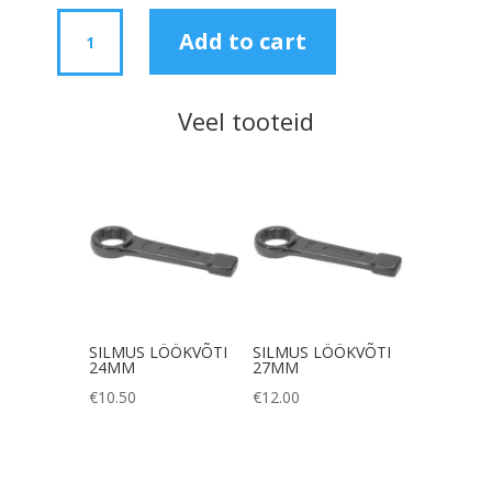
12-
Add to cart
KANT
SILMUS-
SILMUSVÕTI
Veel tooteid
8X10MM
quantity
SILMUS LÖÖKVÕTI
SILMUS LÖÖKVÕTI
24MM
27MM
€
10.50
€
12.00