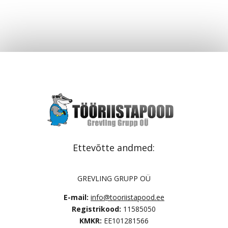
Ettevõtte andmed:
GREVLING GRUPP OÜ
E-mail:
info@tooriistapood.ee
Registrikood:
11585050
KMKR:
EE101281566