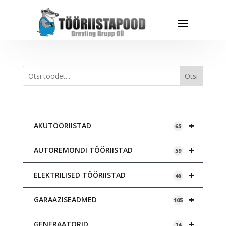
Otsi
+
AKUTÖÖRIISTAD
65
+
AUTOREMONDI TÖÖRIISTAD
59
+
ELEKTRILISED TÖÖRIISTAD
46
+
GARAAZISEADMED
105
+
GENERAATORID
14