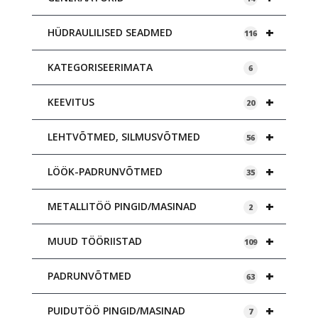
+
HÜDRAULILISED SEADMED
116
KATEGORISEERIMATA
6
+
KEEVITUS
20
+
LEHTVÕTMED, SILMUSVÕTMED
56
+
LÖÖK-PADRUNVÕTMED
35
+
METALLITÖÖ PINGID/MASINAD
2
+
MUUD TÖÖRIISTAD
109
+
PADRUNVÕTMED
63
+
PUIDUTÖÖ PINGID/MASINAD
7