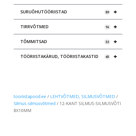
+
SURUÕHUTÖÖRIISTAD
89
+
TIRRVÕTMED
16
+
TÕMMITSAD
32
+
TÖÖRIISTAKÄRUD, TÖÖRIISTAKASTID
45
tooriistapood.ee
/
LEHTVÕTMED, SILMUSVÕTMED
/
Silmus-silmusvõtmed
/ 12-KANT SILMUS-SILMUSVÕTI
8X10MM