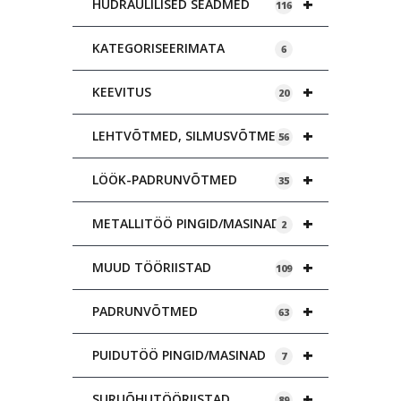
+
HÜDRAULILISED SEADMED
116
KATEGORISEERIMATA
6
+
KEEVITUS
20
+
LEHTVÕTMED, SILMUSVÕTMED
56
+
LÖÖK-PADRUNVÕTMED
35
+
METALLITÖÖ PINGID/MASINAD
2
+
MUUD TÖÖRIISTAD
109
+
PADRUNVÕTMED
63
+
PUIDUTÖÖ PINGID/MASINAD
7
+
SURUÕHUTÖÖRIISTAD
89