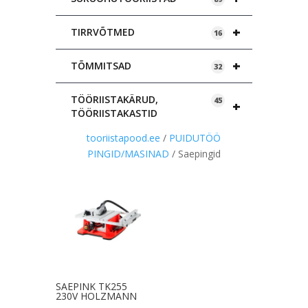
+
TIRRVÕTMED
16
+
TÕMMITSAD
32
TÖÖRIISTAKÄRUD,
45
+
TÖÖRIISTAKASTID
tooriistapood.ee
/
PUIDUTÖÖ
PINGID/MASINAD
/ Saepingid
SAEPINK TK255
230V HOLZMANN