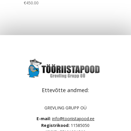
€
450.00
Ettevõtte andmed:
GREVLING GRUPP OÜ
E-mail:
info@tooriistapood.ee
Registrikood:
11585050