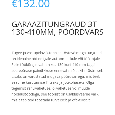
€
132.00
GARAAZITUNGRAUD 3T
130-410MM, PÖÖRDVARS
Tugev ja vastupidav 3-tonnine tõstevõimega tungraud
on ideaalne abiline igale autoomanikule või töökojale.
Selle töökõrgus vahemikus 130 kuni 410 mm tagab
suurepärase paindlikkuse erinevate sõidukite tõstmisel.
Lisaks on varustatud mugava pöördvarrega, mis teeb
seadme kasutamise lihtsaks ja jõukohaseks. Olgu
tegemist rehvivahetuse, õlivahetuse või muude
hooldustöödega, see tööriist on usaldusväärne valik,
mis aitab töid teostada turvaliselt ja efektiivselt.