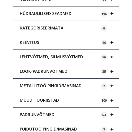
+
HÜDRAULILISED SEADMED
116
KATEGORISEERIMATA
6
+
KEEVITUS
20
+
LEHTVÕTMED, SILMUSVÕTMED
56
+
LÖÖK-PADRUNVÕTMED
35
+
METALLITÖÖ PINGID/MASINAD
2
+
MUUD TÖÖRIISTAD
109
+
PADRUNVÕTMED
63
+
PUIDUTÖÖ PINGID/MASINAD
7