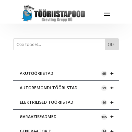
Otsi
+
AKUTÖÖRIISTAD
65
+
AUTOREMONDI TÖÖRIISTAD
59
+
ELEKTRILISED TÖÖRIISTAD
46
+
GARAAZISEADMED
105
+
GENERAATORID
14