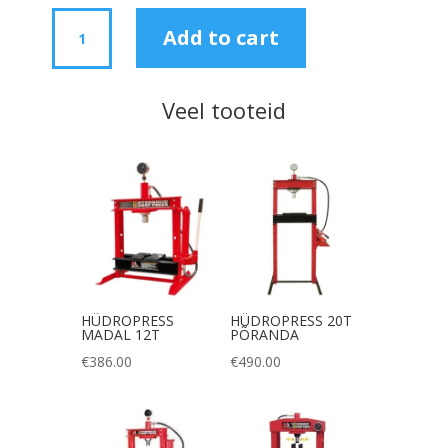
GARAAZITUNGRAUD
Add to cart
3T
130-
410MM,
Veel tooteid
PÖÖRDVARS
quantity
HÜDROPRESS
HÜDROPRESS 20T
MADAL 12T
PÕRANDA
€
386.00
€
490.00