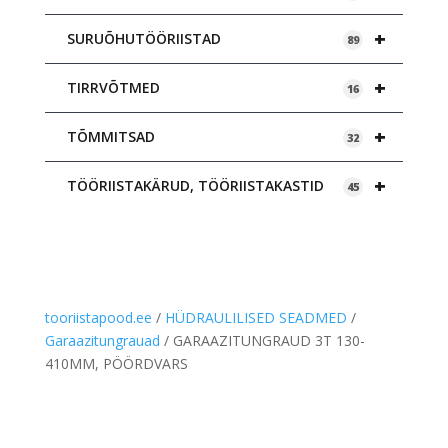
+
SURUÕHUTÖÖRIISTAD
89
+
TIRRVÕTMED
16
+
TÕMMITSAD
32
+
TÖÖRIISTAKÄRUD, TÖÖRIISTAKASTID
45
tooriistapood.ee
/
HÜDRAULILISED SEADMED
/
Garaazitungrauad
/ GARAAZITUNGRAUD 3T 130-
410MM, PÖÖRDVARS