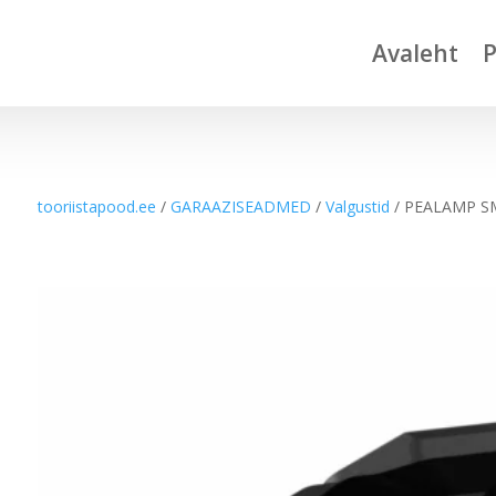
Avaleht
tooriistapood.ee
/
GARAAZISEADMED
/
Valgustid
/ PEALAMP S