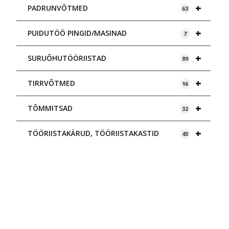
+
PADRUNVÕTMED
63
+
PUIDUTÖÖ PINGID/MASINAD
7
+
SURUÕHUTÖÖRIISTAD
89
+
TIRRVÕTMED
16
+
TÕMMITSAD
32
+
TÖÖRIISTAKÄRUD, TÖÖRIISTAKASTID
45