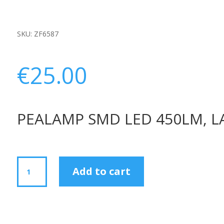
SKU:
ZF6587
€
25.00
PEALAMP SMD LED 450LM, L
PEALAMP
Add to cart
SMD
LED
450LM,
LAETAV
quantity