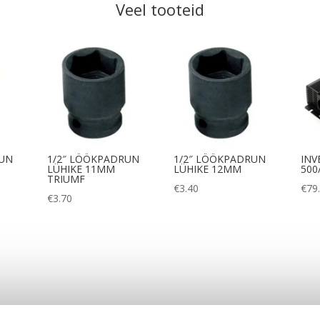
Veel tooteid
RUN
1/2″ LÖÖKPADRUN
1/2″ LÖÖKPADRUN
INV
LÜHIKE 11MM
LÜHIKE 12MM
500
TRIUMF
€
3.40
€
79
€
3.70