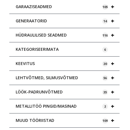
+
GARAAZISEADMED
105
+
GENERAATORID
14
+
HÜDRAULILISED SEADMED
116
KATEGORISEERIMATA
6
+
KEEVITUS
20
+
LEHTVÕTMED, SILMUSVÕTMED
56
+
LÖÖK-PADRUNVÕTMED
35
+
METALLITÖÖ PINGID/MASINAD
2
+
MUUD TÖÖRIISTAD
109