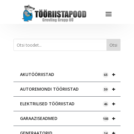
Otsi
+
AKUTÖÖRIISTAD
65
+
AUTOREMONDI TÖÖRIISTAD
59
+
ELEKTRILISED TÖÖRIISTAD
46
+
GARAAZISEADMED
105
+
GENERAATORID
14