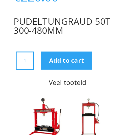
PUDELTUNGRAUD 50T
300-480MM
PUDELTUNGRAUD
Add to cart
50T
300-
480MM
Veel tooteid
quantity