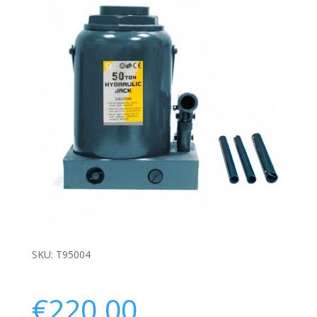
SKU:
T95004
€
220.00