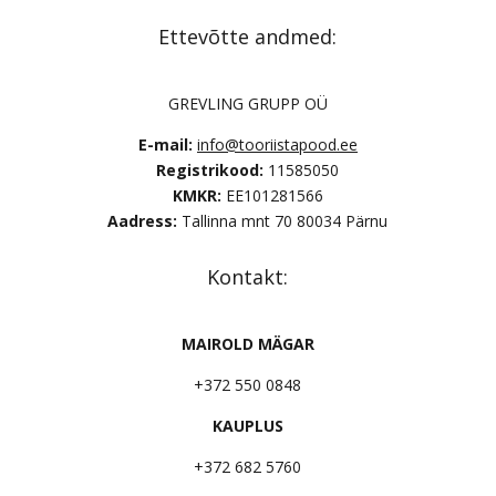
Ettevõtte andmed:
GREVLING GRUPP OÜ
E-mail:
info@tooriistapood.ee
Registrikood:
11585050
KMKR:
EE101281566
Aadress:
Tallinna mnt 70 80034 Pärnu
Kontakt:
MAIROLD MÄGAR
+372 550 0848
KAUPLUS
+372 682 5760