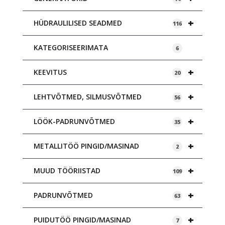
+
HÜDRAULILISED SEADMED
116
KATEGORISEERIMATA
6
+
KEEVITUS
20
+
LEHTVÕTMED, SILMUSVÕTMED
56
+
LÖÖK-PADRUNVÕTMED
35
+
METALLITÖÖ PINGID/MASINAD
2
+
MUUD TÖÖRIISTAD
109
+
PADRUNVÕTMED
63
+
PUIDUTÖÖ PINGID/MASINAD
7