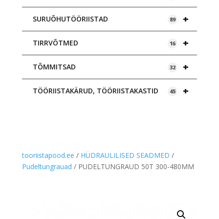
+
SURUÕHUTÖÖRIISTAD
89
+
TIRRVÕTMED
16
+
TÕMMITSAD
32
+
TÖÖRIISTAKÄRUD, TÖÖRIISTAKASTID
45
tooriistapood.ee
/
HÜDRAULILISED SEADMED
/
Pudeltungrauad
/ PUDELTUNGRAUD 50T 300-480MM