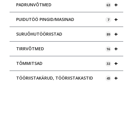
+
PADRUNVÕTMED
63
+
PUIDUTÖÖ PINGID/MASINAD
7
+
SURUÕHUTÖÖRIISTAD
89
+
TIRRVÕTMED
16
+
TÕMMITSAD
32
+
TÖÖRIISTAKÄRUD, TÖÖRIISTAKASTID
45