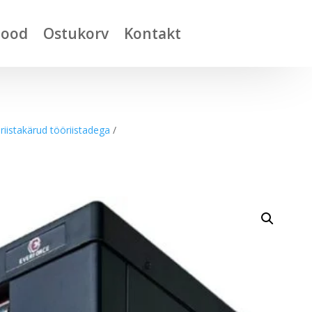
Pood
Ostukorv
Kontakt
riistakärud tööriistadega
/