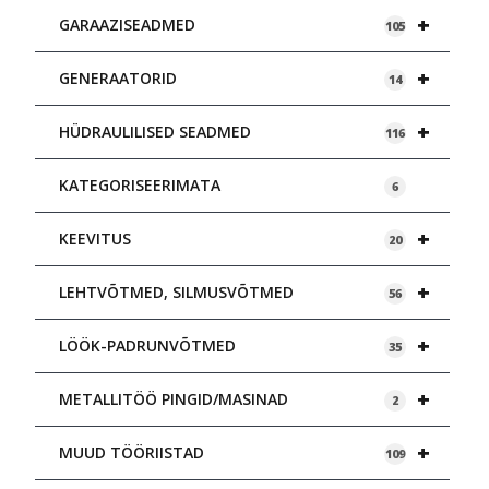
+
GARAAZISEADMED
105
+
GENERAATORID
14
+
HÜDRAULILISED SEADMED
116
KATEGORISEERIMATA
6
+
KEEVITUS
20
+
LEHTVÕTMED, SILMUSVÕTMED
56
+
LÖÖK-PADRUNVÕTMED
35
+
METALLITÖÖ PINGID/MASINAD
2
+
MUUD TÖÖRIISTAD
109