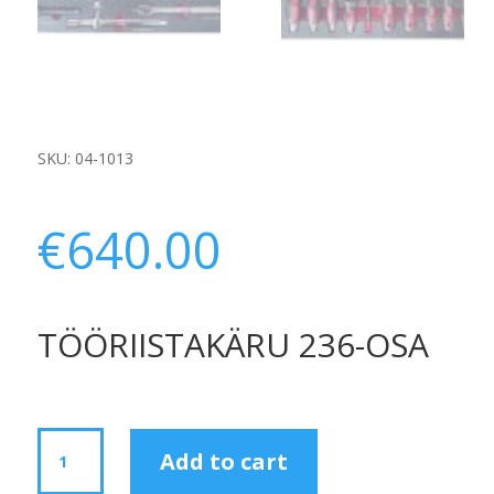
SKU:
04-1013
€
640.00
TÖÖRIISTAKÄRU 236-OSA
TÖÖRIISTAKÄRU
Add to cart
236-
OSA